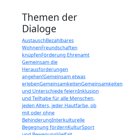
Themen der
Dialoge
Austausch
Bezahlbares
Wohnen
Freundschaften
knüpfen
Förderung Ehrenamt
Gemeinsam die
Herausforderungen
angehen!
Gemeinsam etwas
erleben
Gemeinsamkeiten
Gemeinsamkeiten
und Unterschiede feiern
Inklusion
und Teilhabe für alle Menschen,
jeden Alters, jeder Hautfarbe, ob
mit oder ohne
Behinderung
Interkulturelle
Begegnung fördern
Kultur
Sport
und Bewegung
Vielfalt