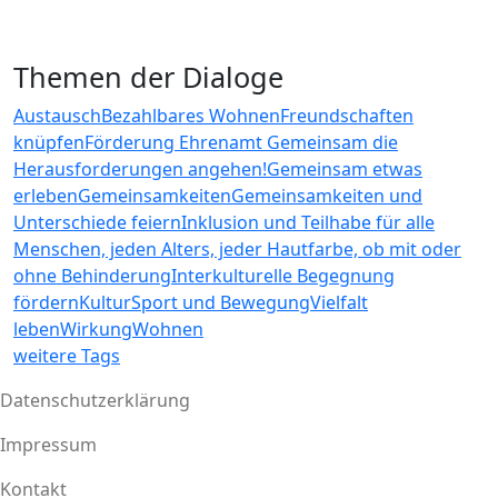
Themen der Dialoge
Austausch
Bezahlbares Wohnen
Freundschaften
knüpfen
Förderung Ehrenamt
Gemeinsam die
Herausforderungen angehen!
Gemeinsam etwas
erleben
Gemeinsamkeiten
Gemeinsamkeiten und
Unterschiede feiern
Inklusion und Teilhabe für alle
Menschen, jeden Alters, jeder Hautfarbe, ob mit oder
ohne Behinderung
Interkulturelle Begegnung
fördern
Kultur
Sport und Bewegung
Vielfalt
leben
Wirkung
Wohnen
weitere Tags
Datenschutzerklärung
Impressum
Fußzeile
Kontakt