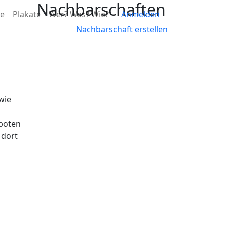
Nachbarschaften
Benutzermen
ge
Plakate
Wer? Was? Wie?
Anmelden
Nachbarschaft erstellen
wie
boten
 dort