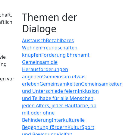
Themen der
chaft,
ftlich
Dialoge
Austausch
Bezahlbares
Wohnen
Freundschaften
knüpfen
Förderung Ehrenamt
wie
Gemeinsam die
ing
Herausforderungen
angehen!
Gemeinsam etwas
ßen vor
erleben
Gemeinsamkeiten
Gemeinsamkeiten
und Unterschiede feiern
Inklusion
und Teilhabe für alle Menschen,
jeden Alters, jeder Hautfarbe, ob
mit oder ohne
Behinderung
Interkulturelle
Begegnung fördern
Kultur
Sport
und Bewegung
Vielfalt