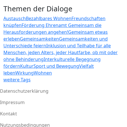
Themen der Dialoge
Austausch
Bezahlbares Wohnen
Freundschaften
knüpfen
Förderung Ehrenamt
Gemeinsam die
Herausforderungen angehen!
Gemeinsam etwas
erleben
Gemeinsamkeiten
Gemeinsamkeiten und
Unterschiede feiern
Inklusion und Teilhabe für alle
Menschen, jeden Alters, jeder Hautfarbe, ob mit oder
ohne Behinderung
Interkulturelle Begegnung
fördern
Kultur
Sport und Bewegung
Vielfalt
leben
Wirkung
Wohnen
weitere Tags
Datenschutzerklärung
Impressum
Fußzeile
Kontakt
Nutzungsbedingungen