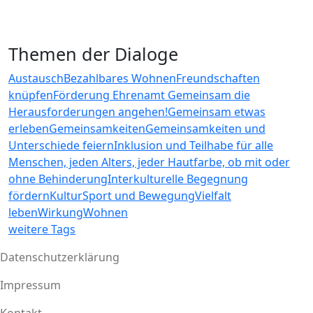
Themen der Dialoge
Austausch
Bezahlbares Wohnen
Freundschaften
knüpfen
Förderung Ehrenamt
Gemeinsam die
Herausforderungen angehen!
Gemeinsam etwas
erleben
Gemeinsamkeiten
Gemeinsamkeiten und
Unterschiede feiern
Inklusion und Teilhabe für alle
Menschen, jeden Alters, jeder Hautfarbe, ob mit oder
ohne Behinderung
Interkulturelle Begegnung
fördern
Kultur
Sport und Bewegung
Vielfalt
leben
Wirkung
Wohnen
weitere Tags
Datenschutzerklärung
Impressum
Fußzeile